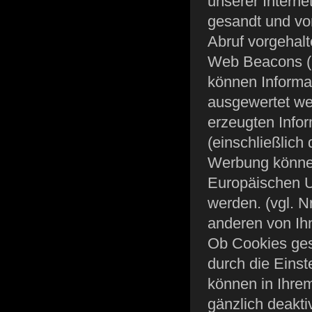
unserer Intern
gesandt und vo
Abruf vorgehal
Web Beacons (u
können Informa
ausgewertet w
erzeugten Info
(einschließlich
Werbung können
Europäischen U
werden. (vgl. N
anderen von Ih
Ob Cookies ges
durch die Einst
können in Ihre
gänzlich deakt