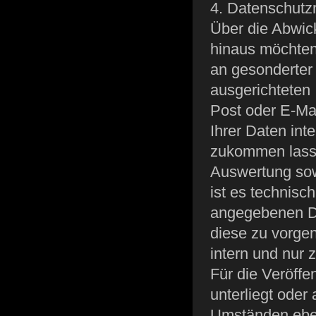
4. Datenschutzr
Über die Abwic
hinaus möchten 
an gesonderter S
ausgerichteten 
Post oder E-Mai
Ihrer Daten in
zukommen lasse
Auswertung sow
ist es technisc
angegebenen D
diese zu vorgen
intern und nur
Für die Veröffe
unterliegt oder
Umständen ebenf