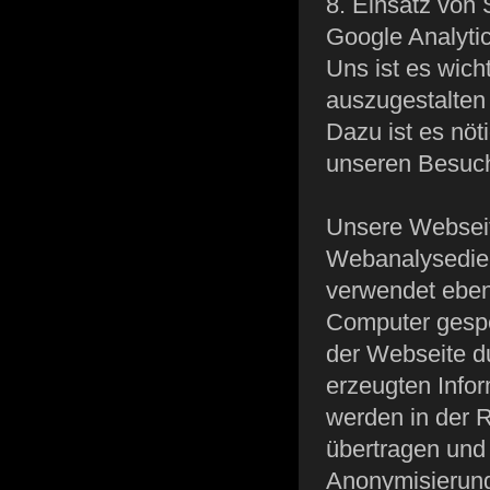
8. Einsatz von S
Google Analyti
Uns ist es wich
auszugestalten 
Dazu ist es nöt
unseren Besuc
Unsere Webseit
Webanalysedien
verwendet ebenf
Computer gespe
der Webseite d
erzeugten Info
werden in der 
übertragen und 
Anonymisierung