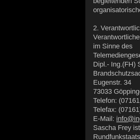
begleitenden S
organisatorisch
2. Verantwortli
Verantwortlich
im Sinne des
Telemediengese
Dipl.- Ing.(FH)
Brandschutzsac
Eugenstr. 34
73033 Göpping
Telefon: (0716
Telefax: (0716
E-Mail:
info@in
Sascha Frey ist
Rundfunkstaats